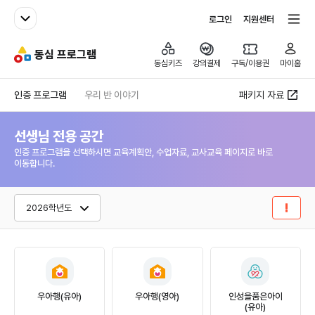
패밀리사이트
전체서비스
로그인
지원센터
동심 프로그램
동심키즈
동심키즈
강의결제
구독/이용권
마이홈
인증 프로그램
우리 반 이야기
패키지 자료
선생님 전용 공간
인증 프로그램을 선택하시면 교육계획안, 수업자료, 교사교육 페이지로 바로
이동합니다.
2026학년도
우아행(유아)
우아행(영아)
인성을품은아이
(유아)