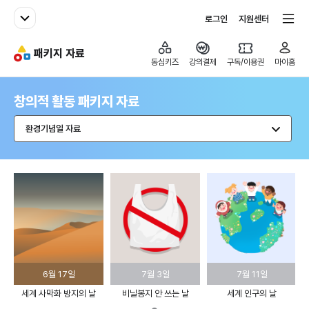
패밀리사이트
전체서비스
로그인
지원센터
패키지 자료
동심키즈
동심키즈
강의결제
구독/이용권
마이홈
창의적 활동 패키지 자료
환경기념일 자료
6월 17일
7월 3일
7월 11일
세계 사막화 방지의 날
비닐봉지 안 쓰는 날
세계 인구의 날