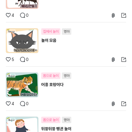
4
0
집에서 놀이
영아
놀이 모음
5
0
몸으로 놀이
영아
어흥 호랑이다
4
0
몸으로 놀이
영아
뒤뚱뒤뚱 펭귄 놀이