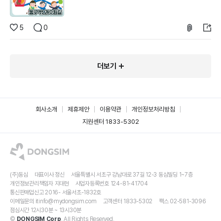
5
0
더보기
회사소개
제휴제안
이용약관
개인정보처리방침
지원센터 1833-5302
(주)동심
대표이사 정신
서울특별시 서초구 강남대로 37길 12-3 동심빌딩 1~7층
개인정보관리책임자 지대현
사업자등록번호 124-81-41704
통신판매업신고 2016- 서울서초-1832호
이메일문의
itinfo@mydongsim.com
고객센터 1833-5302
팩스 02-581-3096
점심시간 12시30분 ~ 13시30분
©
DONGSIM Corp
. All Rights Reserved.