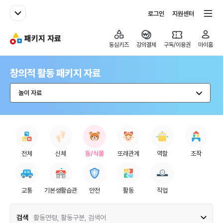
패밀리사이트
전체서비스
로그인
지원센터
패키지 자료
동심키즈
동심키즈
강의결제
구독/이용권
마이홈
창의적 활동 패키지 자료
놀이 자료
전체
신체
동/식물
또래관계
역할
조작
교통
기본생활습관
안전
활동
직업
검색
활동연령, 활동구분, 검색어