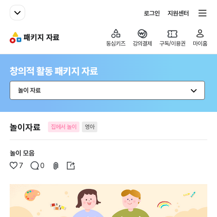
패밀리사이트
전체서비스
로그인
지원센터
패키지 자료
동심키즈
동심키즈
강의결제
구독/이용권
마이홈
창의적 활동 패키지 자료
놀이 자료
놀이자료
집에서 놀이
영아
놀이 모음
7
0