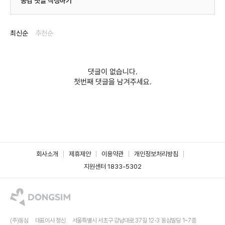
공감 댓글 작성하기
최신순
추천순
댓글이 없습니다.
첫번째 댓글을 남겨주세요.
회사소개
제휴제안
이용약관
개인정보처리방침
지원센터 1833-5302
(주)동심
대표이사 정신
서울특별시 서초구 강남대로 37길 12-3 동심빌딩 1~7층