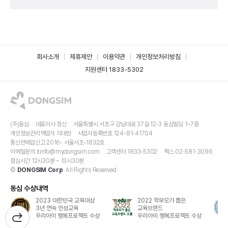
회사소개
제휴제안
이용약관
개인정보처리방침
지원센터 1833-5302
(주)동심
대표이사 정신
서울특별시 서초구 강남대로 37길 12-3 동심빌딩 1~7층
개인정보관리책임자 지대현
사업자등록번호 124-81-41704
통신판매업신고 2016- 서울서초-1832호
이메일문의
itinfo@mydongsim.com
고객센터 1833-5302
팩스 02-581-3096
점심시간 12시30분 ~ 13시30분
©
DONGSIM Corp
. All Rights Reserved.
동심 수상내역
2023 대한민국 교육대상
2022 학부모가 뽑은
3년 연속 인성교육
교육브랜드
우리아이 행복프로젝트 수상
우리아이 행복프로젝트 수상