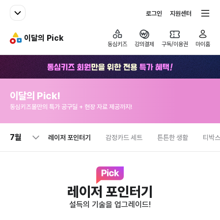
패밀리사이트
전체서비스
로그인
지원센터
이달의 Pick
동심키즈
동심키즈
강의결제
구독/이용권
마이홈
동심키즈 회원만을 위한 전용 특가 혜택
이달의 Pick!
동심키즈몰만의 특가 공구딜 + 현장 자료 제공까지!
7월
레이저 포인터기
감정카드 세트
튼튼한 생활
티박
레이저 포인터기
설득의 기술을 업그레이드!